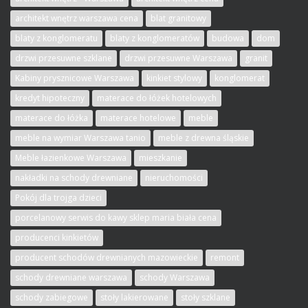
architekt wnętrz warszawa cena
blat granitowy
blaty z konglomeratu
blaty z konglomeratów
budowa
dom
drzwi przesuwne szklane
drzwi przesuwne Warszawa
granit
Kabiny prysznicowe Warszawa
kinkiet stylowy
konglomerat
kredyt hipoteczny
materace do łóżek hotelowych
materace do łóżka
materace hotelowe
meble
meble na wymiar Warszawa tanio
meble z drewna śląskie
Meble łazienkowe Warszawa
mieszkanie
nakładki na schody drewniane
nieruchomości
Pokój dla trojga dzieci
porcelanowy serwis do kawy sklep maria biała cena
producenci kinkietów
producent schodów drewnianych mazowieckie
remont
schody drewniane warszawa
schody Warszawa
schody zabiegowe
stoły lakierowane
stoły szklane