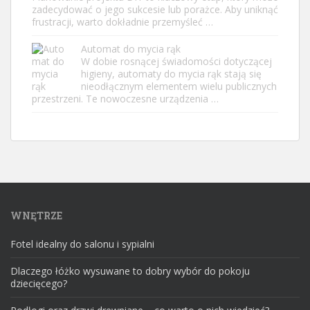
zadecydować o jego sukcesie lub porażce. Aby uniknąć
frustracji, warto dokładnie przemyśleć …
Automat do mycia rąk
W dobie rosnącej świadomości dotyczącej
higieny, automaty do mycia rąk stają się
nieodłącznym elementem wielu publicznych
przestrzeni. Te nowoczesne urządzenia …
WNĘTRZE
Fotel idealny do salonu i sypialni
Dlaczego łóżko wysuwane to dobry wybór do pokoju
dziecięcego?