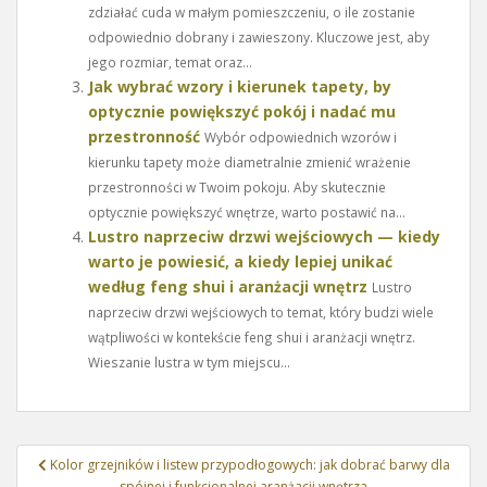
zdziałać cuda w małym pomieszczeniu, o ile zostanie
odpowiednio dobrany i zawieszony. Kluczowe jest, aby
jego rozmiar, temat oraz...
Jak wybrać wzory i kierunek tapety, by
optycznie powiększyć pokój i nadać mu
przestronność
Wybór odpowiednich wzorów i
kierunku tapety może diametralnie zmienić wrażenie
przestronności w Twoim pokoju. Aby skutecznie
optycznie powiększyć wnętrze, warto postawić na...
Lustro naprzeciw drzwi wejściowych — kiedy
warto je powiesić, a kiedy lepiej unikać
według feng shui i aranżacji wnętrz
Lustro
naprzeciw drzwi wejściowych to temat, który budzi wiele
wątpliwości w kontekście feng shui i aranżacji wnętrz.
Wieszanie lustra w tym miejscu...
Nawigacja
Kolor grzejników i listew przypodłogowych: jak dobrać barwy dla
wpisu
spójnej i funkcjonalnej aranżacji wnętrza