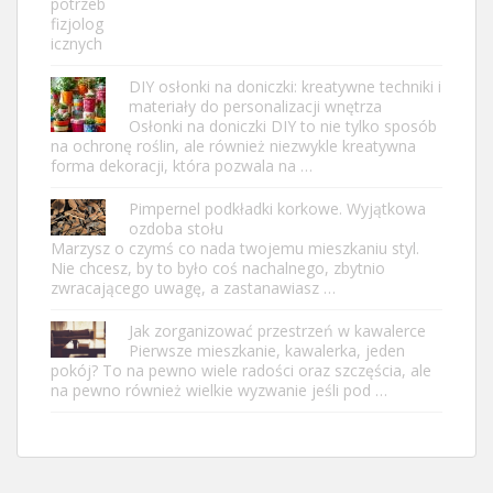
DIY osłonki na doniczki: kreatywne techniki i
materiały do personalizacji wnętrza
Osłonki na doniczki DIY to nie tylko sposób
na ochronę roślin, ale również niezwykle kreatywna
forma dekoracji, która pozwala na …
Pimpernel podkładki korkowe. Wyjątkowa
ozdoba stołu
Marzysz o czymś co nada twojemu mieszkaniu styl.
Nie chcesz, by to było coś nachalnego, zbytnio
zwracającego uwagę, a zastanawiasz …
Jak zorganizować przestrzeń w kawalerce
Pierwsze mieszkanie, kawalerka, jeden
pokój? To na pewno wiele radości oraz szczęścia, ale
na pewno również wielkie wyzwanie jeśli pod …