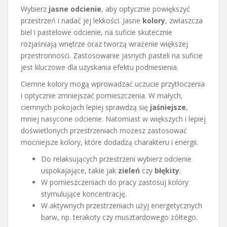
Wybierz
jasne odcienie
, aby optycznie powiększyć
przestrzeń i nadać jej lekkości. Jasne
kolory
, zwłaszcza
biel i pastelowe odcienie, na suficie skutecznie
rozjaśniają wnętrze oraz tworzą wrażenie większej
przestronności. Zastosowanie jasnych pasteli na suficie
jest kluczowe dla uzyskania efektu podniesienia.
Ciemne kolory mogą wprowadzać uczucie przytłoczenia
i optycznie zmniejszać pomieszczenia. W małych,
ciemnych pokojach lepiej sprawdzą się
jaśniejsze
,
mniej nasycone odcienie. Natomiast w większych i lepiej
doświetlonych przestrzeniach możesz zastosować
mocniejsze kolory, które dodadzą charakteru i energii.
Do relaksujących przestrzeni wybierz odcienie
uspokajające, takie jak
zieleń
czy
błękity
.
W pomieszczeniach do pracy zastosuj kolory
stymulujące koncentrację.
W aktywnych przestrzeniach użyj energetycznych
barw, np. terakoty czy musztardowego żółtego.