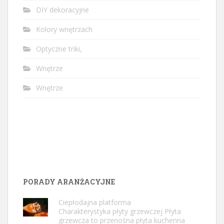
DIY dekoracyjne
Kolory wnętrzach
Optyczne triki,
Wnętrze
Wnętrze
PORADY ARANŻACYJNE
Ciepłodajna platforma
Charakterystyka płyty grzewczej Płyta
grzewcza to przenośna płyta kuchenna