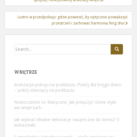
Lustro w przedpokoju: gdzie powiesić, by optycznie powiększyć
przestrzeń i zachować harmonię feng shui
Search
for:
WNĘTRZE
Aranżacja pokoju na poddaszu. Pokój dla trojga dzieci
– pokój dziecięcy na poddaszu
Nowoczesne vs. klasyczne: Jak połączyć różne style
we wnętrzach
Jak wybrać idealne dekoracje świąteczne do domu? 3
wskazówki
Samodzielna zabudowa wnęk – szafy wnękowe na