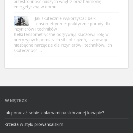
przestronność naszych wnętrz oraz harmonię
energetyczną w domu. …
Jak skutecznie wykorzystać belki
tensometryczne: praktyczne porady dla
inżynierów i techników
Belki tensometryczne odgrywają kluczową rolę w
precyzyjnych pomiarach sił i obciążeń, stanowiąc
niezbędne narzędzie dla inżynierów i techników. Ich
skuteczność …
WNĘTRZE
Jak poradzić sobie z plamami na skórzanej kanapie?
Krzesła w stylu prowansalskim