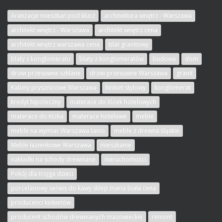
Aranżacje mieszkań pod klucz
architektura wnętrz - Warszawa
architekt wnętrz - Warszawa
architekt wnętrz cena
architekt wnętrz warszawa cena
blat granitowy
blaty z konglomeratu
blaty z konglomeratów
budowa
dom
drzwi przesuwne szklane
drzwi przesuwne Warszawa
granit
Kabiny prysznicowe Warszawa
kinkiet stylowy
konglomerat
kredyt hipoteczny
materace do łóżek hotelowych
materace do łóżka
materace hotelowe
meble
meble na wymiar Warszawa tanio
meble z drewna śląskie
Meble łazienkowe Warszawa
mieszkanie
nakładki na schody drewniane
nieruchomości
Pokój dla trojga dzieci
porcelanowy serwis do kawy sklep maria biała cena
producenci kinkietów
producent schodów drewnianych mazowieckie
remont