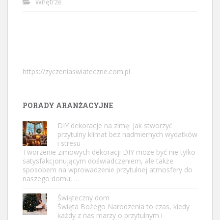
Wnętrze
https://zyczeniaswiateczne.com.pl
PORADY ARANŻACYJNE
DIY dekoracje na zimę: jak stworzyć
przytulny klimat bez nadmiernych wydatków
i stresu
Tworzenie zimowych dekoracji DIY może być nie tylko
satysfakcjonującym doświadczeniem, ale także
sposobem na wprowadzenie przytulnej atmosfery do
naszego domu, …
Świąteczny dom
Święta Bożego Narodzenia to czas, kiedy
każdy z nas marzy o przytulnym i