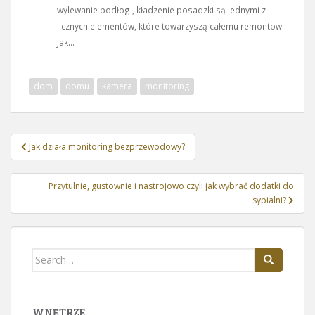
wylewanie podłogi, kładzenie posadzki są jednymi z
licznych elementów, które towarzyszą całemu remontowi.
Jak...
dom
domu
kamera
monitoring
Nawigacja
Jak działa monitoring bezprzewodowy?
wpisu
Przytulnie, gustownie i nastrojowo czyli jak wybrać dodatki do
sypialni?
Search
for:
WNĘTRZE