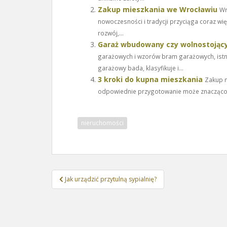
Zakup mieszkania we Wrocławiu
Wr
nowoczesności i tradycji przyciąga coraz w
rozwój,...
Garaż wbudowany czy wolnostojący
garażowych i wzorów bram garażowych, istn
garażowy bada, klasyfikuje i...
3 kroki do kupna mieszkania
Zakup m
odpowiednie przygotowanie może znacząco uł
nieruchomości
Nawigacja
Jak urządzić przytulną sypialnię?
wpisu