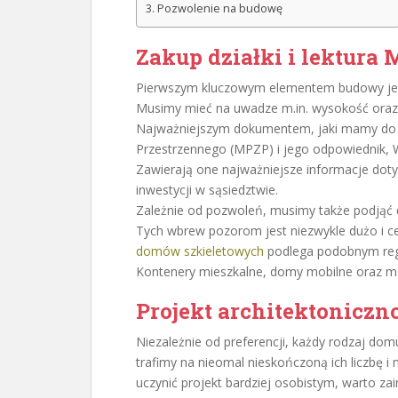
Pozwolenie na budowę
Zakup działki i lektura
Pierwszym kluczowym elementem budowy jest 
Musimy mieć na uwadze m.in. wysokość oraz 
Najważniejszym dokumentem, jaki mamy do d
Przestrzennego (MPZP) i jego odpowiednik, 
Zawierają one najważniejsze informacje doty
inwestycji w sąsiedztwie.
Zależnie od pozwoleń, musimy także podjąć 
Tych wbrew pozorom jest niezwykle dużo i c
domów szkieletowych
podlega podobnym reg
Kontenery mieszkalne, domy mobilne oraz mo
Projekt architektonicz
Niezależnie od preferencji, każdy rodzaj do
trafimy na nieomal nieskończoną ich liczbę i
uczynić projekt bardziej osobistym, warto za