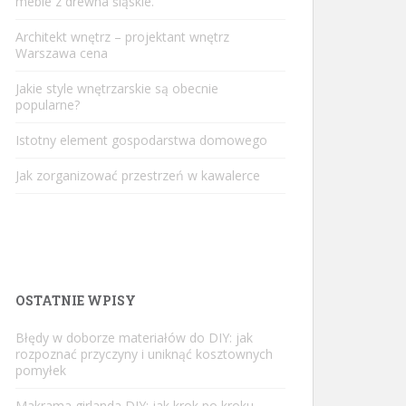
meble z drewna śląskie.
Architekt wnętrz – projektant wnętrz
Warszawa cena
Jakie style wnętrzarskie są obecnie
popularne?
Istotny element gospodarstwa domowego
Jak zorganizować przestrzeń w kawalerce
OSTATNIE WPISY
Błędy w doborze materiałów do DIY: jak
rozpoznać przyczyny i uniknąć kosztownych
pomyłek
Makrama girlanda DIY: jak krok po kroku