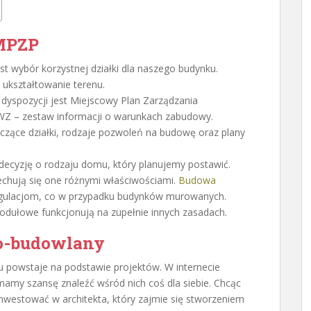
 MPZP
wybór korzystnej działki dla naszego budynku.
ukształtowanie terenu.
yspozycji jest Miejscowy Plan Zarządzania
WZ – zestaw informacji o warunkach zabudowy.
czące działki, rodzaje pozwoleń na budowę oraz plany
decyzję o rodzaju domu, który planujemy postawić.
echują się one różnymi właściwościami.
Budowa
ulacjom, co w przypadku budynków murowanych.
dułowe funkcjonują na zupełnie innych zasadach.
no-budowlany
mu powstaje na podstawie projektów. W internecie
 mamy szansę znaleźć wśród nich coś dla siebie. Chcąc
inwestować w architekta, który zajmie się stworzeniem