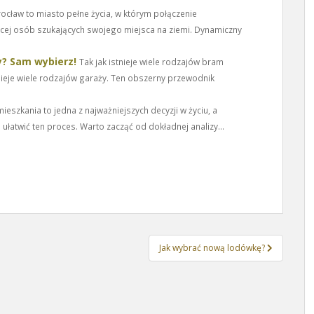
ocław to miasto pełne życia, w którym połączenie
ięcej osób szukających swojego miejsca na ziemi. Dynamiczny
? Sam wybierz!
Tak jak istnieje wiele rodzajów bram
ieje wiele rodzajów garaży. Ten obszerny przewodnik
ieszkania to jedna z najważniejszych decyzji w życiu, a
atwić ten proces. Warto zacząć od dokładnej analizy...
Jak wybrać nową lodówkę?