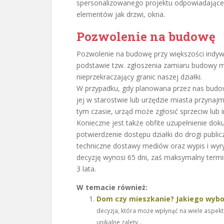
spersonalizowanego projektu odpowiadając
elementów jak drzwi, okna.
Pozwolenie na budowę
Pozwolenie na budowę przy większości indyw
podstawie tzw. zgłoszenia zamiaru budowy
nieprzekraczający granic naszej działki.
W przypadku, gdy planowana przez nas budo
jej w starostwie lub urzędzie miasta przyna
tym czasie, urząd może zgłosić sprzeciw lub
Konieczne jest także obfite uzupełnienie dok
potwierdzenie dostępu działki do drogi public
techniczne dostawy mediów oraz wypis i wyr
decyzję wynosi 65 dni, zaś maksymalny term
3 lata.
W temacie również:
Dom czy mieszkanie? Jakiego wyb
decyzja, która może wpłynąć na wiele aspek
unikalne zalety...