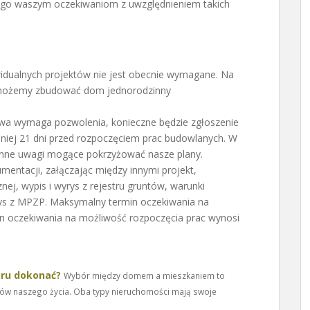
ego waszym oczekiwaniom z uwzględnieniem takich
idualnych projektów nie jest obecnie wymagane. Na
 możemy zbudować dom jednorodzinny
wa wymaga pozwolenia, konieczne będzie zgłoszenie
jmniej 21 dni przed rozpoczęciem prac budowlanych. W
 inne uwagi mogące pokrzyżować nasze plany.
umentacji, załączając między innymi projekt,
znej, wypis i wyrys z rejestru gruntów, warunki
ys z MPZP. Maksymalny termin oczekiwania na
in oczekiwania na możliwość rozpoczęcia prac wynosi
oru dokonać?
Wybór między domem a mieszkaniem to
tów naszego życia. Oba typy nieruchomości mają swoje