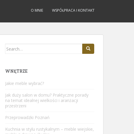
O MNIE
WSPÓŁPRACA I KONTAKT
Search
for:
WNĘTRZE
Jakie meble wybrać?
Jak duży salon w domu? Praktyczne porady
na temat idealnej wielkości i aranżacji
przestrzeni
Przeprowadzki Poznań
Kuchnia w stylu rustykalnym – meble wiejskie,